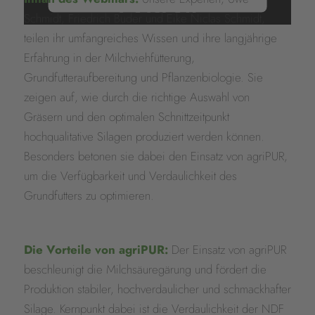
LADEN!
Schmidt, Friedrich Buder und Eike Niclas Schmidt,
teilen ihr umfangreiches Wissen und ihre langjährige
Wir verwenden einen Service eines
Erfahrung in der Milchviehfütterung,
Drittanbieters, um Videoinhalte
Grundfutteraufbereitung und Pflanzenbiologie. Sie
einzubetten. Dieser Service kann Daten
zeigen auf, wie durch die richtige Auswahl von
zu Ihren Aktivitäten sammeln. Bitte lesen
Sie die Details durch und stimmen Sie
Gräsern und den optimalen Schnittzeitpunkt
der Nutzung des Service zu, um dieses
hochqualitative Silagen produziert werden können.
Video anzusehen.
Besonders betonen sie dabei den Einsatz von agriPUR,
um die Verfügbarkeit und Verdaulichkeit des
Mehr Informationen
Grundfutters zu optimieren.
Akzeptieren
powered by
Usercentrics Consent
Die Vorteile von agriPUR:
Der Einsatz von agriPUR
Management Platform
&
eRecht24
beschleunigt die Milchsäuregärung und fördert die
Produktion stabiler, hochverdaulicher und schmackhafter
Silage. Kernpunkt dabei ist die Verdaulichkeit der NDF