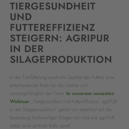
TIERGESUNDHEIT
UND
FUTTEREFFIZIENZ
STEIGERN: AGRIPUR
IN DER
SILAGEPRODUKTION
In der Tierfütterung spielt die Qualität des Futters eine
entscheidende Rolle für die Vitalität und
Leistungsfähigkeit der Tiere.
In unserem neuesten
Webinar
„Tiergesundheit und Futtereffizienz: agriPUR
in der Silageproduktion“ gehen wir detailliert auf die
Bedeutung hochwertiger Silagen ein und wie agriPUR
dabei eine zentrale Rolle spielt.